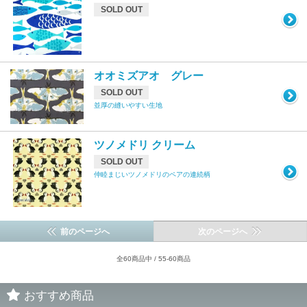
SOLD OUT
オオミズアオ グレー
SOLD OUT
並厚の縫いやすい生地
ツノメドリ クリーム
SOLD OUT
仲睦まじいツノメドリのペアの連続柄
前のページへ
次のページへ
全60商品中 / 55-60商品
おすすめ商品