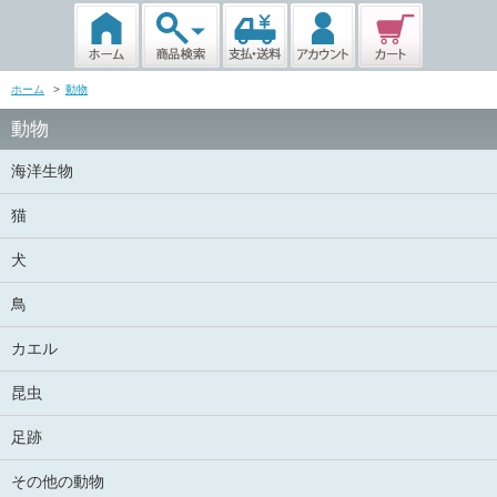
ホーム
>
動物
動物
海洋生物
猫
犬
鳥
カエル
昆虫
足跡
その他の動物