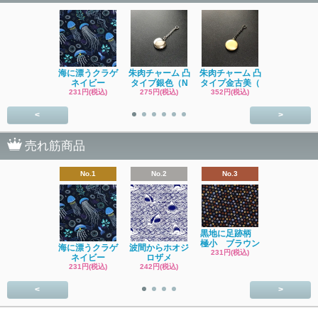
海に漂うクラゲ
朱肉チャーム 凸
朱肉チャーム 凸
イソギンチ
ネイビー
タイプ銀色（N
タイプ金古美（
231円(税込
231円(税込)
275円(税込)
352円(税込)
<
>
売れ筋商品
No.1
No.2
No.3
No.4
黒地に足跡柄
極小 ブラウン
海に漂うクラゲ
波間からホオジ
ネコ
231円(税込)
ネイビー
ロザメ
ワッサン 
231円(税込)
242円(税込)
SOLD OU
<
>