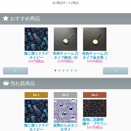
全2商品中 / 1-2商品
おすすめ商品
海に漂うクラゲ
朱肉チャーム 凸
朱肉チャーム 凸
イソギンチ
ネイビー
タイプ銀色（N
タイプ金古美（
231円(税込
231円(税込)
275円(税込)
352円(税込)
<
>
売れ筋商品
No.1
No.2
No.3
No.4
黒地に足跡柄
極小 ブラウン
海に漂うクラゲ
波間からホオジ
ネコ
231円(税込)
ネイビー
ロザメ
ワッサン 