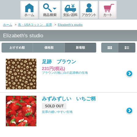
ホーム
>
布・USAコットン 並厚
>
Elizabeth's studio
Elizabeth's studio
おすすめ順
価格順
新着順
足跡 ブラウン
231円(税込)
ブラウンの地に白の足跡柄の生地
みずみずしい いちご柄
SOLD OUT
並厚の縫いやすい生地