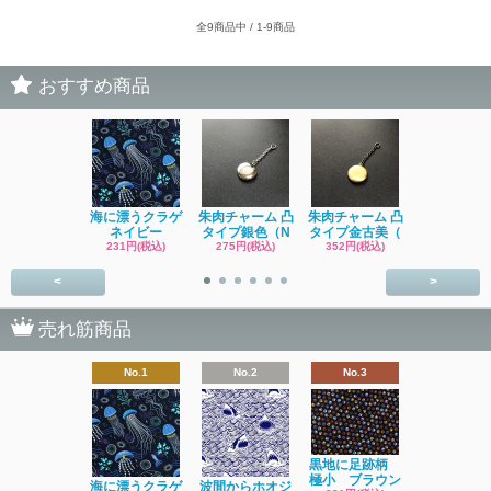
全9商品中 / 1-9商品
おすすめ商品
海に漂うクラゲ
朱肉チャーム 凸
朱肉チャーム 凸
イソギンチ
ネイビー
タイプ銀色（N
タイプ金古美（
231円(税込
231円(税込)
275円(税込)
352円(税込)
<
>
売れ筋商品
No.1
No.2
No.3
No.4
黒地に足跡柄
極小 ブラウン
海に漂うクラゲ
波間からホオジ
ネコ