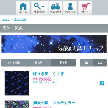
ホーム
>
天体・気象
天体・気象
おすすめ順
価格順
新着順
ほうき星 うさぎ
231円(税込)
並厚の縫いやすい生地
満天の星 マルチカラー