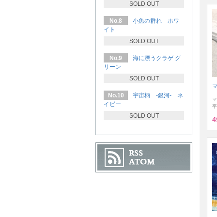
SOLD OUT
No.8
小魚の群れ ホワ
イト
SOLD OUT
No.9
海に漂うクラゲ グ
リーン
SOLD OUT
No.10
宇宙柄 -銀河- ネ
マ
イビー
平
SOLD OUT
4