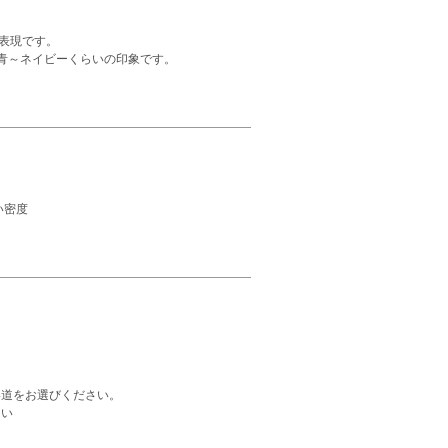
表現です。
青～ネイビーくらいの印象です。
い密度
い道をお選びください。
さい