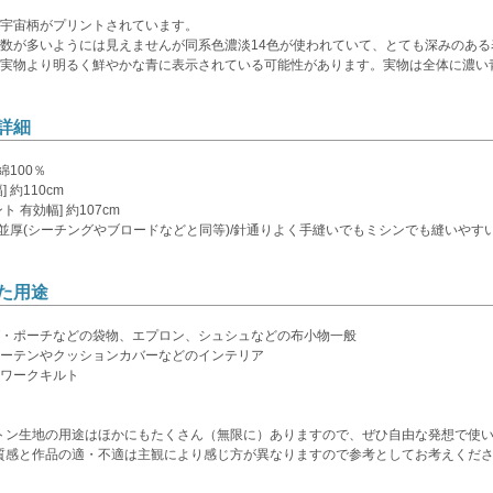
宇宙柄がプリントされています。
数が多いようには見えませんが同系色濃淡14色が使われていて、とても深みのある
実物より明るく鮮やかな青に表示されている可能性があります。実物は全体に濃い
詳細
 綿100％
] 約110cm
ト 有効幅] 約107cm
] 並厚(シーチングやブロードなどと同等)/針通りよく手縫いでもミシンでも縫いやす
た用途
・ポーチなどの袋物、エプロン、シュシュなどの布小物一般
ーテンやクッションカバーなどのインテリア
ワークキルト
トン生地の用途はほかにもたくさん（無限に）ありますので、ぜひ自由な発想で使
質感と作品の適・不適は主観により感じ方が異なりますので参考としてお考えくだ