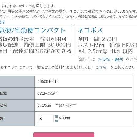
 または ネコポス でお送りします。
地と同等の厚さの生地だけご注文の場合、ネコポスで発送できるのは
約300cm
です
文時にネコポスが選択されていてもサイズ規定に収まらない場合は宅急便に変更させていただく場合
便とネコポスについて・地域ごとの送料などより詳しくは
こちら
をご覧ください
1050010111
価格
231円(税込)
状況
1×10cm **残り僅少**
×10cm
数