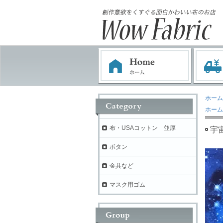
ホーム
ホーム
布・USAコットン 並厚
宇
ボタン
金具など
マスク用ゴム