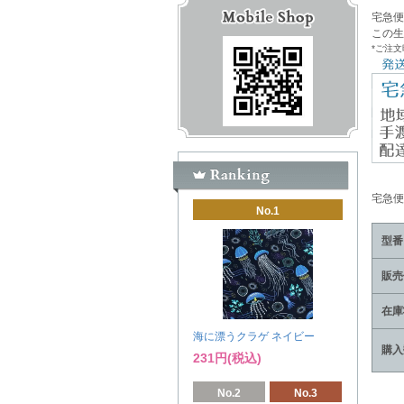
宅急便
この生
*ご注
宅急
No.1
型番
販売
在庫
海に漂うクラゲ ネイビー
購入
231円(税込)
No.2
No.3