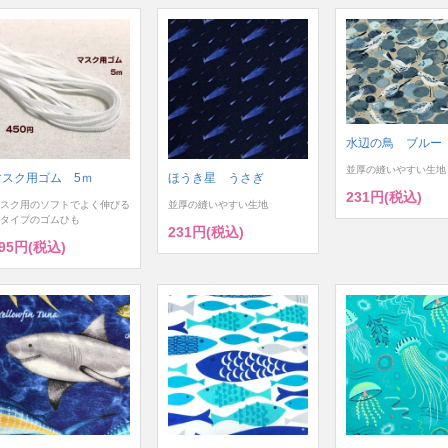
水辺の鳥 ブルー
並厚の縫いやすい生地
マスク用ゴム 5ｍ
ほうき星 うさぎ
231円(税込)
スク用のソフトでよく伸びる
並厚の縫いやすい生地
タイプのゴムひも
231円(税込)
95円(税込)