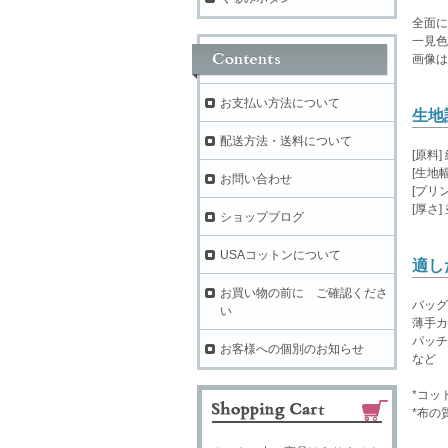
全面に
一見色
画像は
お支払い方法について
生地
配送方法・送料について
[原料]
[生地幅
お問い合わせ
[プリン
[厚さ
ショップブログ
USAコットンについて
適し
お買い物の前に ご確認くださ
バッグ
い
薄手カ
パッチ
お客様への個別のお知らせ
など
*コッ
*布の