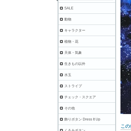
SALE
動物
キャラクター
植物・花
天体・気象
生きもの以外
水玉
ストライプ
チェック・スクエア
その他
飾りボタン Dress It Up
この
くるみボタン