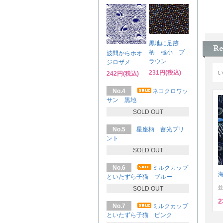
黒地に足跡
柄 極小 ブ
波間からホオ
ラウン
ジロザメ
231円(税込)
242円(税込)
No.4
ネコクロワッ
サン 黒地
SOLD OUT
No.5
星座柄 蓄光プリ
ント
SOLD OUT
No.6
ミルクカップ
といたずら子猫 ブルー
並
SOLD OUT
2
No.7
ミルクカップ
といたずら子猫 ピンク