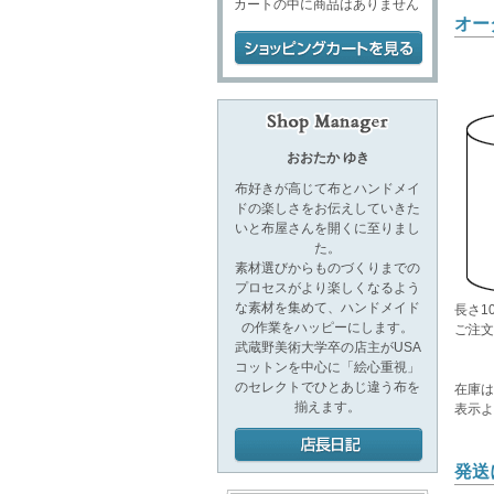
カートの中に商品はありません
オー
おおたか ゆき
布好きが高じて布とハンドメイ
ドの楽しさをお伝えしていきた
いと布屋さんを開くに至りまし
た。
素材選びからものづくりまでの
プロセスがより楽しくなるよう
な素材を集めて、ハンドメイド
長さ1
の作業をハッピーにします。
ご注文
武蔵野美術大学卒の店主がUSA
コットンを中心に「絵心重視」
のセレクトでひとあじ違う布を
在庫は
揃えます。
表示
発送