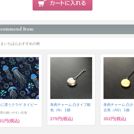
いまいちばんおすすめの柄
海に漂うクラゲ ネイビー
朱肉チャーム 凸タイプ銀
朱肉チャーム 凸タ
色（N） 1個
古美（AG） 1個
厚の縫いやすい生地
275円(税込)
352円(税込)
31円(税込)