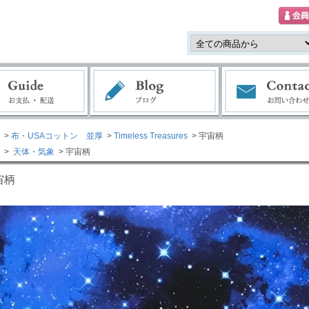
>
布・USAコットン 並厚
>
Timeless Treasures
> 宇宙柄
>
天体・気象
> 宇宙柄
宙柄