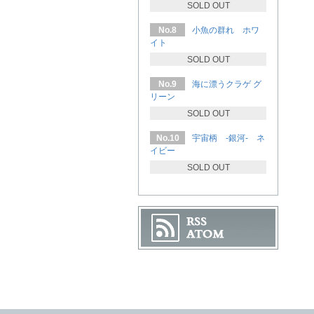
SOLD OUT
No.8
小魚の群れ ホワ
イト
SOLD OUT
No.9
海に漂うクラゲ グ
リーン
SOLD OUT
No.10
宇宙柄 -銀河- ネ
イビー
SOLD OUT