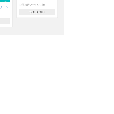
並厚の縫いやすい生地
リーン
SOLD OUT