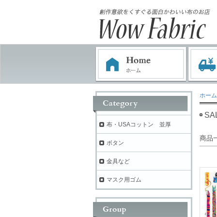
ホーム
SA
布・USAコットン 並厚
商品
ボタン
金具など
マスク用ゴム