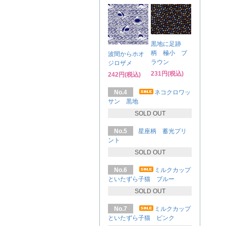
黒地に足跡
柄 極小 ブ
波間からホオ
ラウン
ジロザメ
231円(税込)
242円(税込)
No.4
ネコクロワッ
サン 黒地
SOLD OUT
No.5
星座柄 蓄光プリ
ント
SOLD OUT
No.6
ミルクカップ
といたずら子猫 ブルー
SOLD OUT
No.7
ミルクカップ
といたずら子猫 ピンク