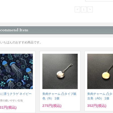
<
1
>
今いちばんのおすすめ商品です。
海に漂うクラゲ ネイビー
朱肉チャーム 凸タイプ銀
朱肉チャーム 凸タ
色（N） 1個
古美（AG） 1個
厚の縫いやすい生地
275円(税込)
352円(税込)
31円(税込)