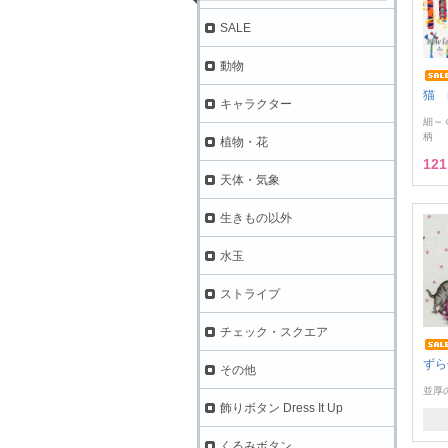
SALE
動物
猫 
キャラクター
細～
柄
植物・花
12
天体・気象
生きもの以外
水玉
ストライプ
チェック・スクエア
ずら
その他
並厚
飾りボタン Dress It Up
くるみボタン