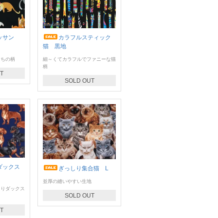
ワッサン
カラフルスティック
猫 黒地
たちの柄
細～くてカラフルでファニーな猫
柄
T
SOLD OUT
ダックス
ぎっしり集合猫 L
並厚の縫いやすい生地
しりダックス
SOLD OUT
T