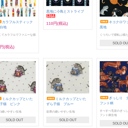
黒地に小鳥とストライプ
カラフルスティック
ネコクロ
110円(税込)
白地
黒地
くてカラフルでファニーな猫
くつろいで寝転ぶ猫
SOLD OU
1円(税込)
ぎっしり 
ミルクカップといた
ミルクカップといた
フント柄
子猫 ピンク
ずら子猫 ブルー
すべすべ毛並のぎっ
の縫いやすい生地
並厚の縫いやすい生地
フント柄生地
SOLD OUT
SOLD OUT
SOLD OU