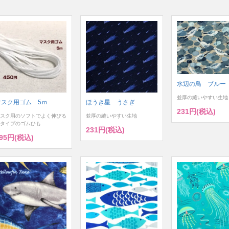
水辺の鳥 ブルー
並厚の縫いやすい生地
マスク用ゴム 5ｍ
ほうき星 うさぎ
231円(税込)
スク用のソフトでよく伸びる
並厚の縫いやすい生地
タイプのゴムひも
231円(税込)
95円(税込)