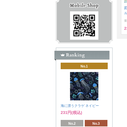
図
並
2
No.1
海に漂うクラゲ ネイビー
231円(税込)
No.2
No.3