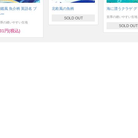
鑑風 魚介柄 英語名 ブ
北欧風の魚柄
海に漂うクラゲ グ
ルー
並厚の縫いやすい生地
SOLD OUT
厚の縫いやすい生地
SOLD OUT
31円(税込)