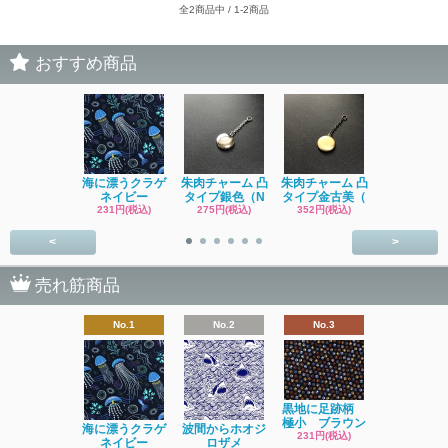
全2商品中 / 1-2商品
おすすめ商品
海に漂うクラゲ
朱肉チャーム 凸
朱肉チャーム 凸
イソギンチ
ネイビー
タイプ銀色（N
タイプ金古美（
231円(税込
231円(税込)
275円(税込)
352円(税込)
<
>
売れ筋商品
No.1
No.2
No.3
No.4
黒地に足跡柄
極小 ブラウン
海に漂うクラゲ
波間からホオジ
ネコ
231円(税込)
ネイビー
ロザメ
ワッサン 