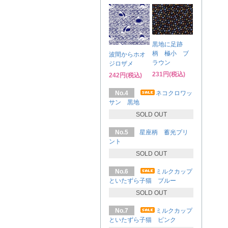
黒地に足跡
柄 極小 ブ
波間からホオ
ラウン
ジロザメ
231円(税込)
242円(税込)
No.4
ネコクロワッ
サン 黒地
SOLD OUT
No.5
星座柄 蓄光プリ
ント
SOLD OUT
No.6
ミルクカップ
といたずら子猫 ブルー
SOLD OUT
No.7
ミルクカップ
といたずら子猫 ピンク