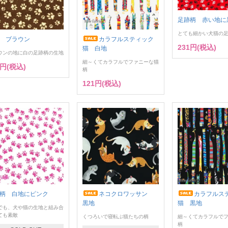
足跡柄 赤い地に
とても細かい犬猫の
 ブラウン
カラフルスティック
231円(税込)
猫 白地
ウンの地に白の足跡柄の生地
細～くてカラフルでファニーな猫
1円(税込)
柄
121円(税込)
柄 白地にピンク
ネコクロワッサン
カラフルス
黒地
猫 黒地
でも、犬や猫の生地と組み合
ても素敵
くつろいで寝転ぶ猫たちの柄
細～くてカラフルで
柄