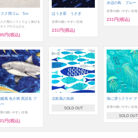
水辺の鳥 ブルー
並厚の縫いやすい生地
マスク用ゴム 5ｍ
ほうき星 うさぎ
231円(税込)
スク用のソフトでよく伸びる
並厚の縫いやすい生地
タイプのゴムひも
231円(税込)
95円(税込)
鑑風 魚介柄 英語名 ブ
北欧風の魚柄
海に漂うクラゲ グ
ルー
並厚の縫いやすい生地
SOLD OUT
厚の縫いやすい生地
SOLD OUT
31円(税込)