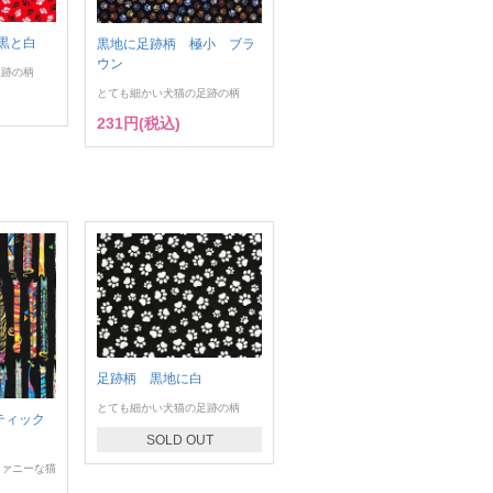
黒と白
黒地に足跡柄 極小 ブラ
ウン
足跡の柄
とても細かい犬猫の足跡の柄
231円(税込)
足跡柄 黒地に白
とても細かい犬猫の足跡の柄
ティック
SOLD OUT
ファニーな猫