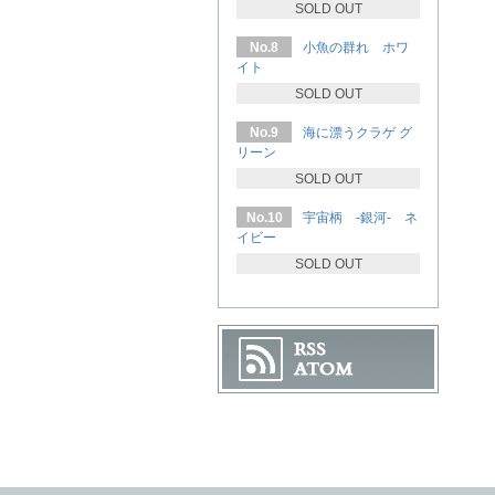
SOLD OUT
No.8
小魚の群れ ホワ
イト
SOLD OUT
No.9
海に漂うクラゲ グ
リーン
SOLD OUT
No.10
宇宙柄 -銀河- ネ
イビー
SOLD OUT