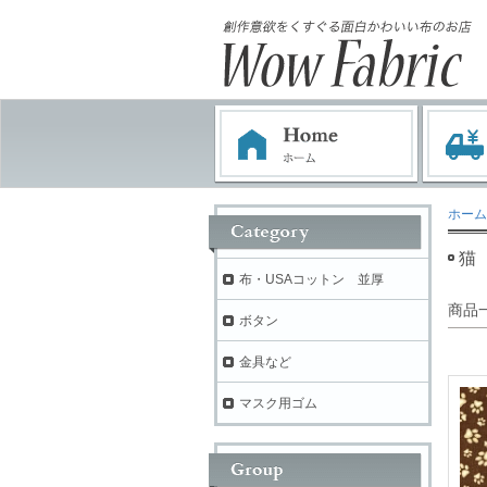
ホーム
猫
布・USAコットン 並厚
商品
ボタン
金具など
マスク用ゴム