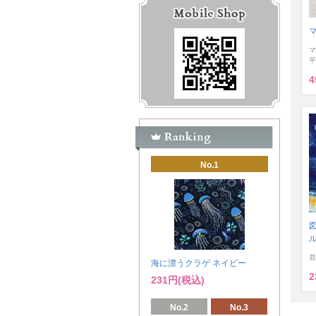
マ
平
4
No.1
図
並
海に漂うクラゲ ネイビー
2
231円(税込)
No.2
No.3