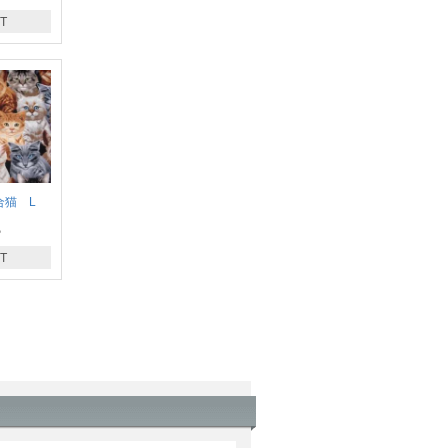
T
合猫 L
地
T