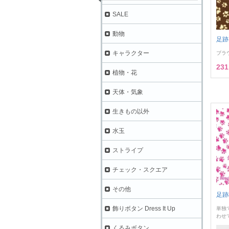
SALE
動物
足跡
キャラクター
ブラ
23
植物・花
天体・気象
生きもの以外
水玉
ストライプ
チェック・スクエア
その他
足跡
飾りボタン Dress It Up
単独
わせ
くるみボタン