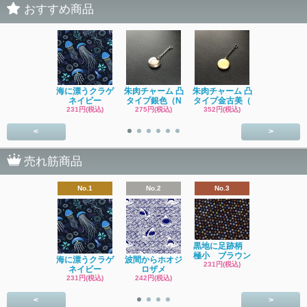
おすすめ商品
海に漂うクラゲ
朱肉チャーム 凸
朱肉チャーム 凸
イソギンチ
ネイビー
タイプ銀色（N
タイプ金古美（
231円(税込
231円(税込)
275円(税込)
352円(税込)
<
>
売れ筋商品
No.1
No.2
No.3
No.4
黒地に足跡柄
極小 ブラウン
海に漂うクラゲ
波間からホオジ
ネコ
231円(税込)
ネイビー
ロザメ
ワッサン 
231円(税込)
242円(税込)
SOLD OU
<
>