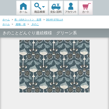
ホーム
>
布・USAコットン 並厚
>
DEAR STELLA
ホーム
>
植物・花
>
きのこ
きのことどんぐり連続模様 グリーン系