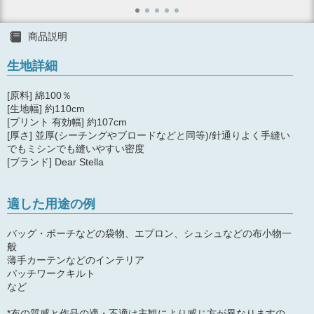
商品説明
生地詳細
[原料] 綿100％
[生地幅] 約110cm
[プリント 有効幅] 約107cm
[厚さ] 並厚(シーチングやブロードなどと同等)/針通りよく手縫い
でもミシンでも縫いやすい密度
[ブランド] Dear Stella
適した用途の例
バッグ・ポーチなどの袋物、エプロン、シュシュなどの布小物一
般
薄手カーテンなどのインテリア
パッチワークキルト
など
*布の質感と作品の適・不適は主観により感じ方が異なりますの