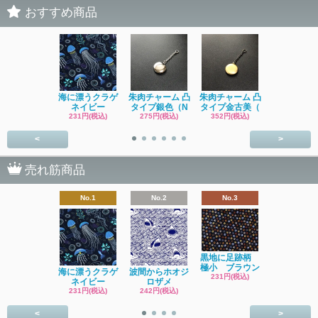
おすすめ商品
海に漂うクラゲ
朱肉チャーム 凸
朱肉チャーム 凸
イソギンチ
ネイビー
タイプ銀色（N
タイプ金古美（
231円(税込
231円(税込)
275円(税込)
352円(税込)
<
>
売れ筋商品
No.1
No.2
No.3
No.4
黒地に足跡柄
極小 ブラウン
海に漂うクラゲ
波間からホオジ
ネコ
231円(税込)
ネイビー
ロザメ
ワッサン 
231円(税込)
242円(税込)
SOLD OU
<
>