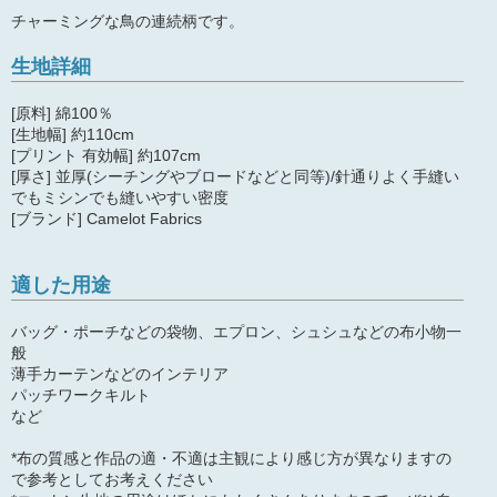
チャーミングな鳥の連続柄です。
生地詳細
[原料] 綿100％
[生地幅] 約110cm
[プリント 有効幅] 約107cm
[厚さ] 並厚(シーチングやブロードなどと同等)/針通りよく手縫い
でもミシンでも縫いやすい密度
[ブランド] Camelot Fabrics
適した用途
バッグ・ポーチなどの袋物、エプロン、シュシュなどの布小物一
般
薄手カーテンなどのインテリア
パッチワークキルト
など
*布の質感と作品の適・不適は主観により感じ方が異なりますの
で参考としてお考えください