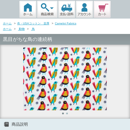
ホーム
>
布・USAコットン 並厚
>
Camelot Fabrics
ホーム
>
動物
>
鳥
黒目がちな鳥の連続柄
商品説明